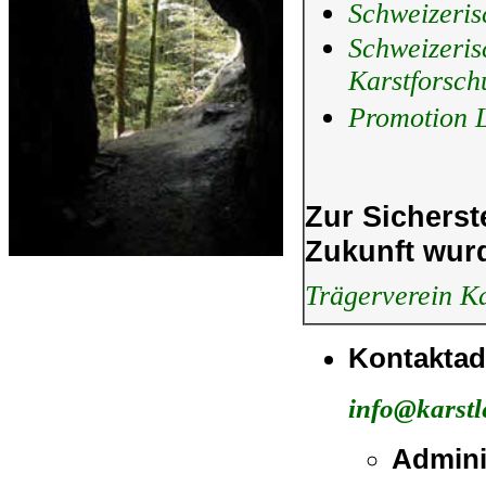
Schweizeris
Schweizerisc
Karstforsch
Promotion L
Zur Sicherst
Zukunft wurd
Trägerverein Ka
Kontaktad
info@karstl
Admini