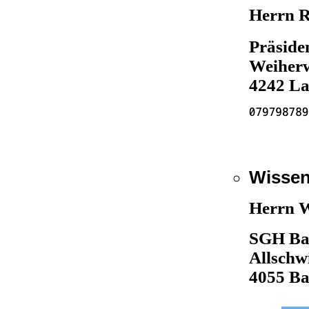
Herrn R
Präside
Weiher
4242 La
Wissen
Herrn W
SGH Ba
Allschwi
4055 Ba